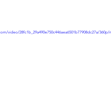
ic.com/video/28fc1b_29a490e750c446aea6501b77908dc27a/360p/