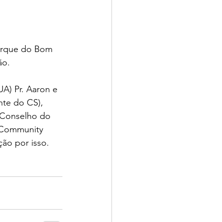
Parque do Bom 
ão.
A) Pr. Aaron e 
nte do CS), 
(Conselho do 
A Community 
ão por isso.