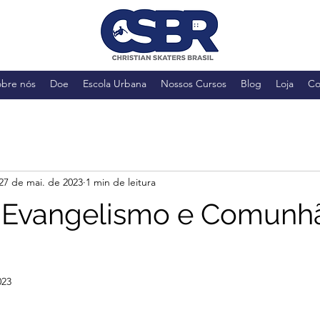
obre nós
Doe
Escola Urbana
Nossos Cursos
Blog
Loja
Co
27 de mai. de 2023
1 min de leitura
e Evangelismo e Comun
023