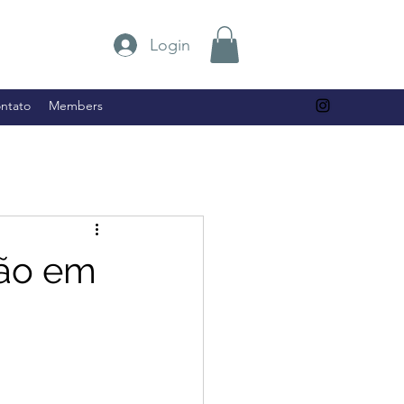
Login
ntato
Members
hão em