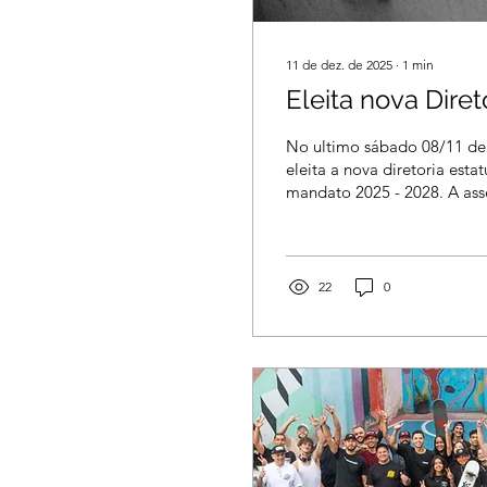
11 de dez. de 2025
∙
1
min
Eleita nova Diret
No ultimo sábado 08/11 de f
eleita a nova diretoria estat
mandato 2025 - 2028. A as
com cerca de 30 presentes, 
pelo Youtube (vídeo abaixo
estatuto também sofreu alte
"Associação dos skatistas cr
22
0
será alterado para "Christia
Foi acrescentado a seguinte
atividades socio-culturais
eventos e desenvolvendo co
audivisual. Foram...