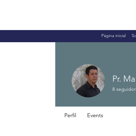
Página inicial
S
Pr. Ma
8
seguidor
Associado 20
Perfil
Events