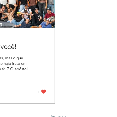
 você!
as, mas o que
e haja fruto em
1
Ver mais