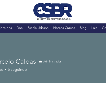
obre nós
Doe
Escola Urbana
Nossos Cursos
Blog
Loja
Co
rcelo Caldas
Administrador
es
6
seguindo
24
Aluno Escola Urbana
Associado
Associado 2026
+
4