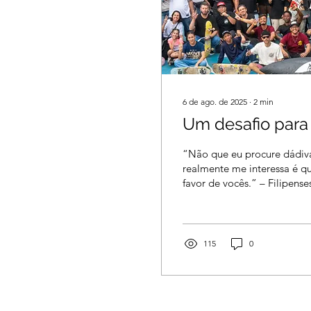
6 de ago. de 2025
∙
2
min
Um desafio para
“Não que eu procure dádiv
realmente me interessa é qu
favor de vocês.” – Filipenses 4:17 O apóstolo
Paulo,...
115
0