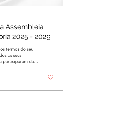
a Assembleia
Geral nova diretoria 2025 - 2029
 nos termos do seu
odos os seus
a participarem da
, que será
vembro de 2025
ira chamada, e às
a, com qualquer
: 08 de novembro de
hia com transmissão