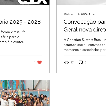
28 de out. de 2025
∙
1
min
oria 2025 - 2028
Convocação par
orma virtual, foi
utária para o
A Christian Skaters Brasil,
sembléia contou
estatuto social, convoca t
via meet e aberto
membros e associados par
). Em tempo, o
Assembleia Geral Ordinária
ração, onde se lia
realizada no dia 08 de no
istãos do Brasil",
4
27
0
(sábado), às 20h em prime
n Skaters Brasil".
20h15 em segunda chamad
 finalidade
quórum presente. 📅 Data
, promovendo
2025 🕗 Horário: 20h (1ª chamada) | 20h15 (2ª
nteúdo escrito e
chamada) 📍 Local: Av, Jorge Amado 400,
Boca do Rio Salvador - Ba
Online através do site...