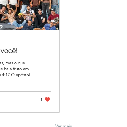
 você!
as, mas o que
e haja fruto em
1
Ver mais