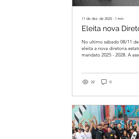
11 de dez. de 2025
∙
1
min
Eleita nova Diret
No ultimo sábado 08/11 de f
eleita a nova diretoria estat
mandato 2025 - 2028. A as
com cerca de 30 presentes, 
pelo Youtube (vídeo abaixo
estatuto também sofreu alte
"Associação dos skatistas cr
22
0
será alterado para "Christia
Foi acrescentado a seguinte
atividades socio-culturais
eventos e desenvolvendo co
audivisual. Foram...