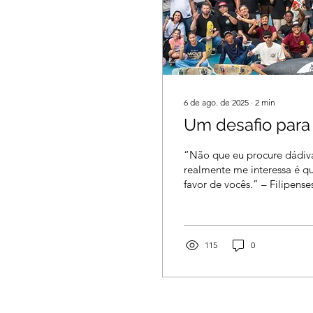
6 de ago. de 2025
∙
2
min
Um desafio para
“Não que eu procure dádiv
realmente me interessa é qu
favor de vocês.” – Filipenses 4:17 O apóstolo
Paulo,...
115
0