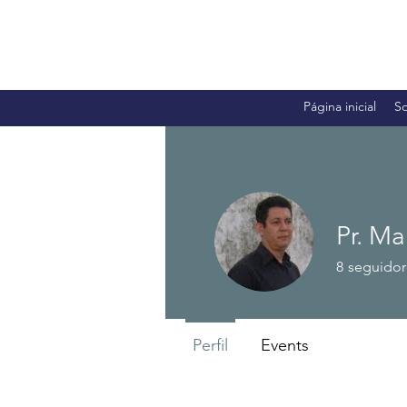
Página inicial
S
Pr. Ma
8
seguidor
Associado 20
Perfil
Events