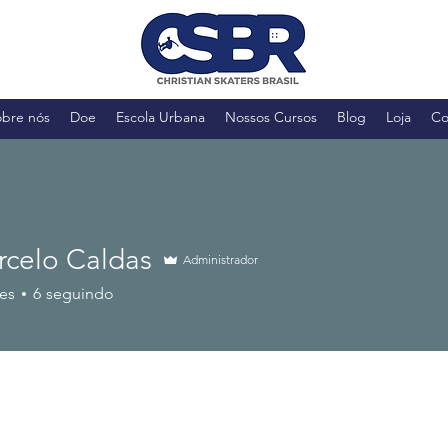
obre nós
Doe
Escola Urbana
Nossos Cursos
Blog
Loja
Co
rcelo Caldas
Administrador
es
6
seguindo
24
Aluno Escola Urbana
Associado
Associado 2026
+
4