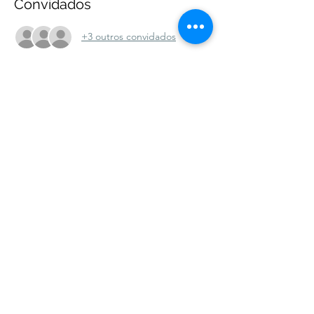
Convidados
+3 outros convidados
Compartilhe esse evento
Associação dos Skatistas Cristãos do Brasil -
Christian Skaters BR
CNPJ 47.914.848/0001-90
Av. Jorge Amado 400, Imbuí - Salvador - BA
CEP 41.140-490
Tel 71-98749-7499 -
christianskatersbr@gmail.com
©2022 por Marcelo Caldas