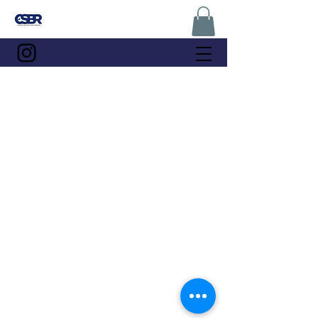
Associação dos Skatistas Cristãos do Brasil -
Christian Skaters BR
CNPJ 47.914.848/0001-90
Av. Jorge Amado 400, Imbuí - Salvador - BA
CEP 41.140-490