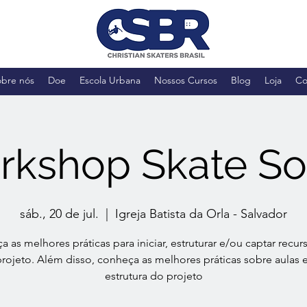
obre nós
Doe
Escola Urbana
Nossos Cursos
Blog
Loja
Co
kshop Skate So
sáb., 20 de jul.
  |  
Igreja Batista da Orla - Salvador
 as melhores práticas para iniciar, estruturar e/ou captar recur
rojeto. Além disso, conheça as melhores práticas sobre aulas e
estrutura do projeto