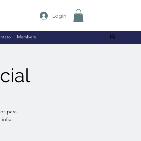
Login
ntato
Members
cial
sos para
 infra