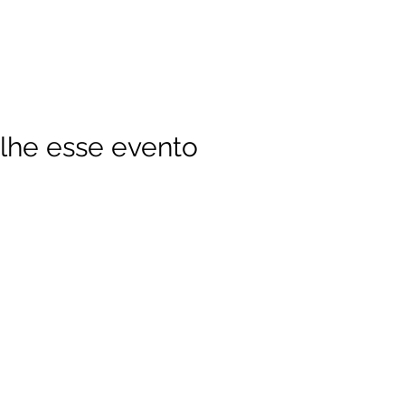
lhe esse evento
sociação dos Skatistas Cristãos do Brasil - Christian Skaters BR
CNPJ 47.914.848/0001-90
Av. Jorge Amado 400, Imbuí - Salvador - BA CEP 41.140-490
Tel 71-98749-7499 - christianskatersbr@gmail.com
©2022 por Marcelo Caldas