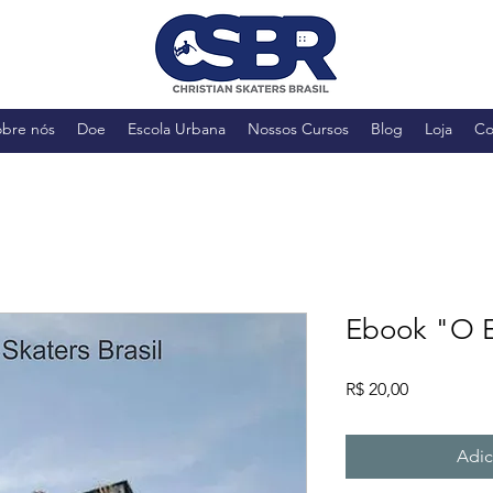
obre nós
Doe
Escola Urbana
Nossos Cursos
Blog
Loja
Co
Ebook "O E
Preço
R$ 20,00
Adic