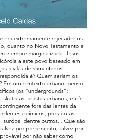
ue era extremamente rejeitado: os
igo, quanto no Novo Testamento a
 era sempre marginalizada. Jesus
ricórdia a este povo baseado em
as a vilas de samaritanos.
 respondida é? Quem seriam os
s? Em um contexto urbano, penso
íficos (os “undergrounds”:
 skatistas, artistas urbanos, etc.).
ontingente fora das lentes da
ndentes químicos, prostitutas,
, surdos, dentre outros... Que são
 talvez por preconceito, talvez por
provável por não saber como