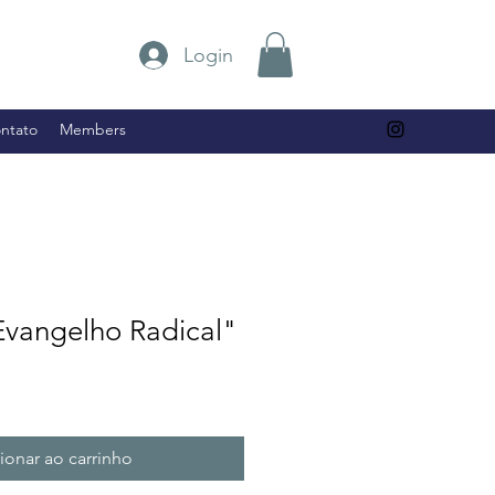
Login
ntato
Members
vangelho Radical"
ionar ao carrinho