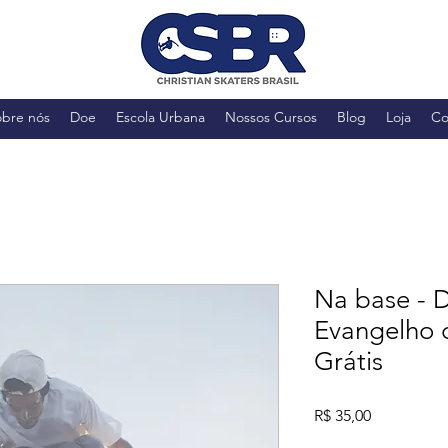
obre nós
Doe
Escola Urbana
Nossos Cursos
Blog
Loja
Co
Na base - 
Evangelho d
Grátis
Preço
R$ 35,00