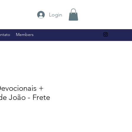
Login
ntato
Members
Devocionais +
e João - Frete