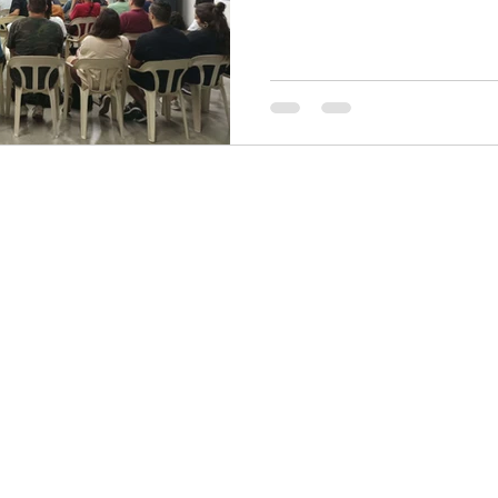
sociação dos Skatistas Cristãos do Brasil - Christian Skaters BR
CNPJ 47.914.848/0001-90
Av. Jorge Amado 400, Imbuí - Salvador - BA CEP 41.140-490
Tel 71-98749-7499 - christianskatersbr@gmail.com
©2022 por Marcelo Caldas