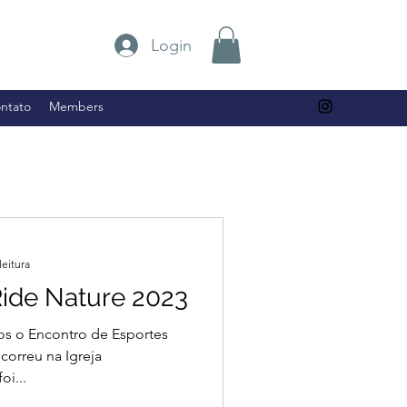
Login
ntato
Members
leitura
Ride Nature 2023
mos o Encontro de Esportes
correu na Igreja
oi...