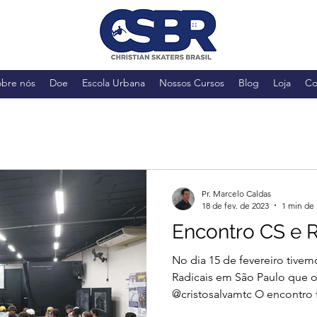
obre nós
Doe
Escola Urbana
Nossos Cursos
Blog
Loja
Co
Pr. Marcelo Caldas
18 de fev. de 2023
1 min de 
Encontro CS e 
No dia 15 de fevereiro tive
Radicais em São Paulo que o
@cristosalvamtc O encontro f