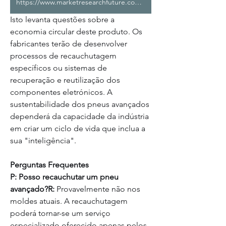
https://www.marketresearchfuture.com/reports/advanced-tires-market-6668
Isto levanta questões sobre a 
economia circular deste produto. Os 
fabricantes terão de desenvolver 
processos de recauchutagem 
específicos ou sistemas de 
recuperação e reutilização dos 
componentes eletrónicos. A 
sustentabilidade dos pneus avançados 
dependerá da capacidade da indústria 
em criar um ciclo de vida que inclua a 
sua "inteligência".
Perguntas Frequentes
P: Posso recauchutar um pneu 
avançado?R:
 Provavelmente não nos 
moldes atuais. A recauchutagem 
poderá tornar-se um serviço 
especializado oferecido apenas pelos 