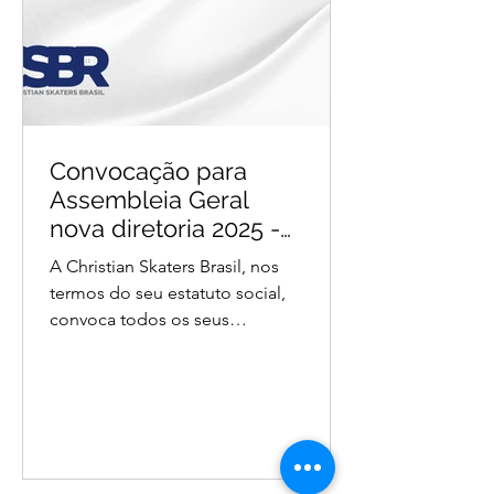
e desenvolvendo conteúdo
escrito e audi
Convocação para
Assembleia Geral
nova diretoria 2025 -
2029
A Christian Skaters Brasil, nos
termos do seu estatuto social,
convoca todos os seus
membros e associados para
participarem da Assembleia
Geral Ordinária, que será
realizada no dia 08 de
novembro de 2025 (sábado), às
20h em primeira chamada, e às