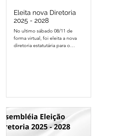
Eleita nova Diretoria
2025 - 2028
No ultimo sábado 08/11 de
forma virtual, foi eleita a nova
diretoria estatutária para o
mandato 2025 - 2028. A
assembléia contou com cerca
de 30 presentes, via meet e
aberto pelo Youtube (vídeo
abaixo). Em tempo, o estatuto
também sofreu alteração, onde
se lia "Associação dos skatistas
cristãos do Brasil", será alterado
para "Christian Skaters Brasil".
Foi acrescentado a seguinte
finalidade atividades socio-
culturais, promovendo eventos