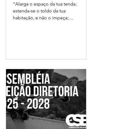
“Alarga o espaço da tua tenda;
estenda-se o toldo da tua
habitação, e não o impeça;
alonga as tuas cordas e firma
bem as tuas estacas. Porque
transbordarás para a direita e
para a esquerda; a tua
posteridade possuirá as nações
e fará que se povoem as
cidades assoladas.” Isaías 54:2-3
2025 foi um ano incrível! A
missão está estendendo suas
bases e servindo a igreja de
forma global. Nosso plano é
servir em países de fala
portuguesa e/ou que possuam
comunidades de brasileiros e