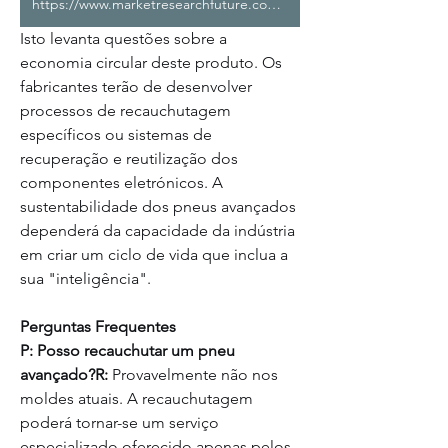
https://www.marketresearchfuture.com/reports/advanced-tires-market-6668
Isto levanta questões sobre a 
economia circular deste produto. Os 
fabricantes terão de desenvolver 
processos de recauchutagem 
específicos ou sistemas de 
recuperação e reutilização dos 
componentes eletrónicos. A 
sustentabilidade dos pneus avançados 
dependerá da capacidade da indústria 
em criar um ciclo de vida que inclua a 
sua "inteligência".
Perguntas Frequentes
P: Posso recauchutar um pneu 
avançado?R:
 Provavelmente não nos 
moldes atuais. A recauchutagem 
poderá tornar-se um serviço 
especializado oferecido apenas pelos 