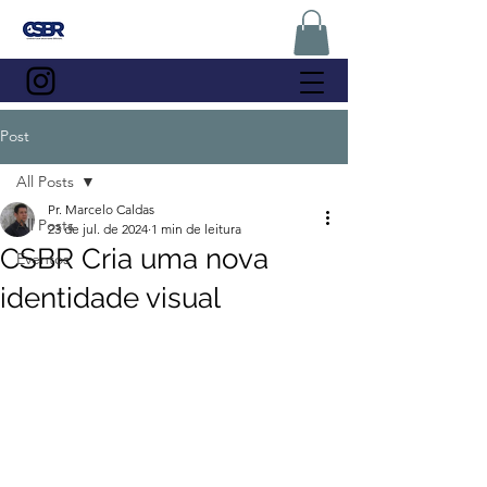
Post
All Posts
Pr. Marcelo Caldas
All Posts
23 de jul. de 2024
1 min de leitura
CSBR Cria uma nova
Eventos
identidade visual