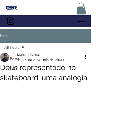
Post
All Posts
Pr. Marcelo Caldas
All Posts
21 de jun. de 2023
2 min de leitura
Deus representado no
Eventos
skateboard: uma analogia