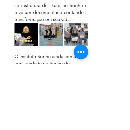
se instrutura de skate no Sonhe e 
teve um documentário contando a 
transformação em sua vida.
O Instituto Sonhe ainda conta com 
uma unidade no Sertão do 
Pernambuco que atende cerca de 
120 crianças com aulas de skate, 
dentre outras modalidades e 
também dança.
Conferência Internacional 
CSBR "Mova-se e faça 
discipulos