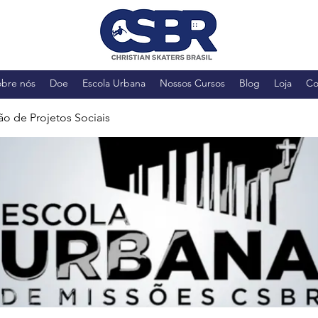
obre nós
Doe
Escola Urbana
Nossos Cursos
Blog
Loja
Co
ão de Projetos Sociais