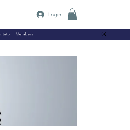
Login
ntato
Members