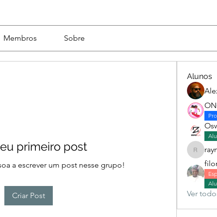
Membros
Sobre
Alunos
Ale
ONG
Pro
Osw
Alu
seu primeiro post
ray
raymcfa
fil
ssoa a escrever um post nesse grupo!
Esp
Alu
Ver todo
Criar Post