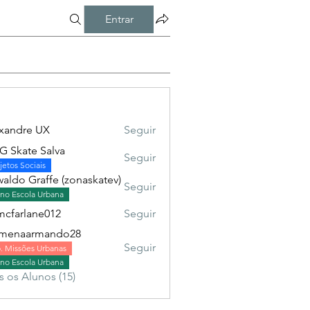
Entrar
xandre UX
Seguir
 Skate Salva
Seguir
jetos Sociais
aldo Graffe (zonaskatev)
Seguir
no Escola Urbana
mcfarlane012
Seguir
rlane012
omenaarmando28
Seguir
. Missões Urbanas
no Escola Urbana
s os Alunos (15)