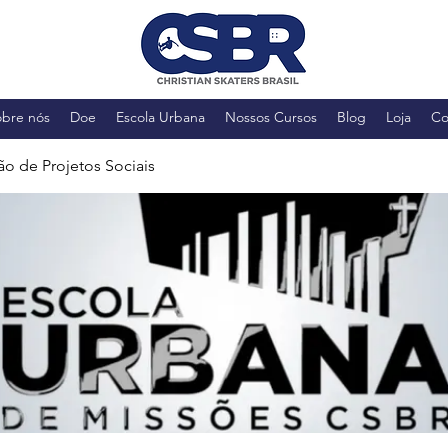
obre nós
Doe
Escola Urbana
Nossos Cursos
Blog
Loja
Co
ão de Projetos Sociais