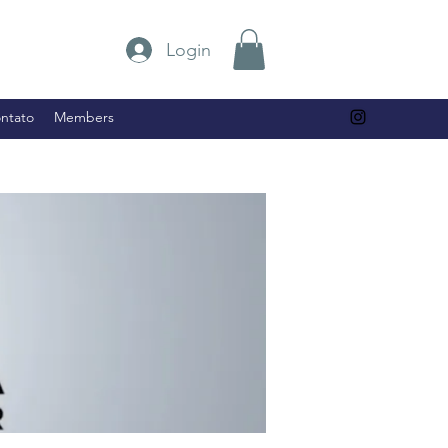
Login
ntato
Members