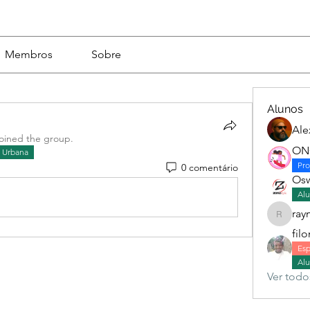
Membros
Sobre
Alunos
Ale
joined the group.
ONG
a Urbana
Pro
0 comentário
Osw
Alu
ray
raymcfa
fil
Esp
Alu
Ver todo