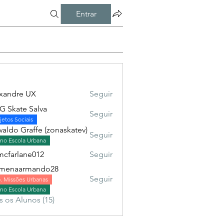
Entrar
xandre UX
Seguir
 Skate Salva
Seguir
jetos Sociais
aldo Graffe (zonaskatev)
Seguir
no Escola Urbana
mcfarlane012
Seguir
rlane012
omenaarmando28
Seguir
. Missões Urbanas
no Escola Urbana
s os Alunos (15)