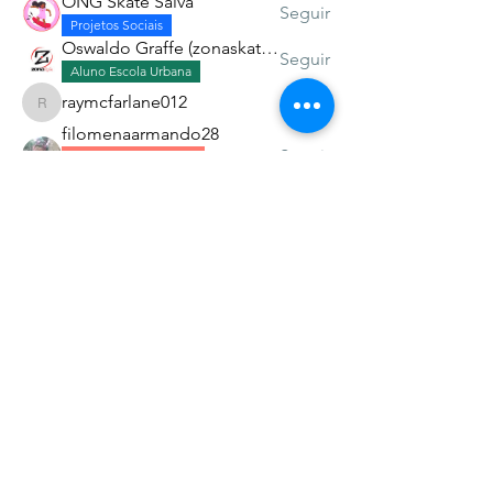
ONG Skate Salva
Seguir
Projetos Sociais
Oswaldo Graffe (zonaskatev)
Seguir
Aluno Escola Urbana
raymcfarlane012
Seguir
raymcfarlane012
filomenaarmando28
Seguir
Esp. Missões Urbanas
Aluno Escola Urbana
Ver todos os Alunos (15)
Associação dos Skatistas Cristãos do Brasil -
Christian Skaters BR
CNPJ 47.914.848/0001-90
Av. Jorge Amado 400, Imbuí - Salvador - BA
CEP 41.140-490