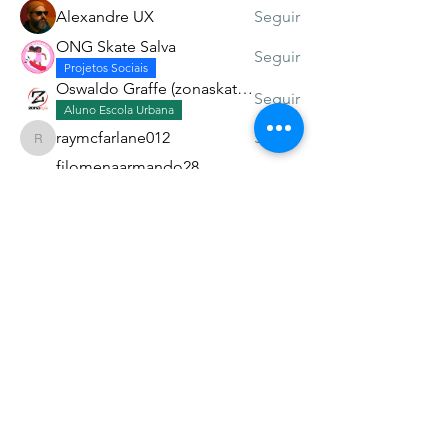
Alexandre UX
Seguir
ONG Skate Salva
Seguir
Projetos Sociais
Oswaldo Graffe (zonaskatev)
Seguir
Aluno Escola Urbana
raymcfarlane012
Seguir
raymcfarlane012
filomenaarmando28
Seguir
Esp. Missões Urbanas
Aluno Escola Urbana
Ver todos os Alunos (15)
Associação dos Skatistas Cristãos do Brasil -
Christian Skaters BR
CNPJ 47.914.848/0001-90