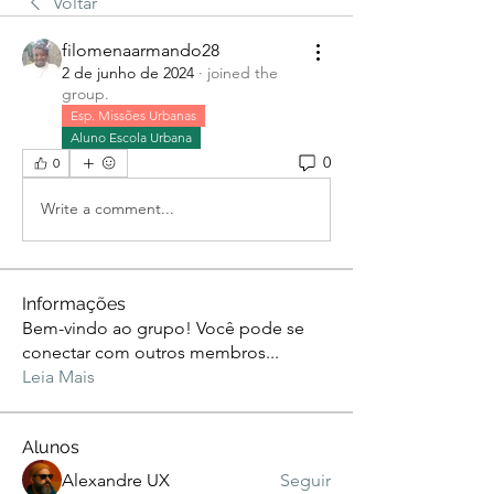
Voltar
filomenaarmando28
2 de junho de 2024
·
joined the
group.
Esp. Missões Urbanas
Aluno Escola Urbana
0
0
Write a comment...
Informações
Bem-vindo ao grupo! Você pode se
conectar com outros membros
...
Leia Mais
Alunos
Alexandre UX
Seguir