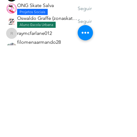
ONG Skate Salva
Seguir
Projetos Sociais
Oswaldo Graffe (zonaskatev)
Seguir
Aluno Escola Urbana
raymcfarlane012
Seguir
raymcfarlane012
filomenaarmando28
Seguir
Esp. Missões Urbanas
Aluno Escola Urbana
Ver todos os Alunos (15)
Associação dos Skatistas Cristãos do Brasil -
Christian Skaters BR
CNPJ 47.914.848/0001-90
Av. Jorge Amado 400, Imbuí - Salvador - BA