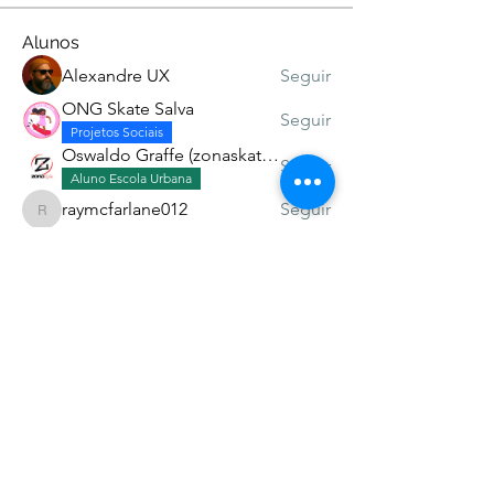
Alunos
Alexandre UX
Seguir
ONG Skate Salva
Seguir
Projetos Sociais
Oswaldo Graffe (zonaskatev)
Seguir
Aluno Escola Urbana
raymcfarlane012
Seguir
raymcfarlane012
filomenaarmando28
Seguir
Esp. Missões Urbanas
Aluno Escola Urbana
Ver todos os Alunos (15)
Associação dos Skatistas Cristãos do Brasil -