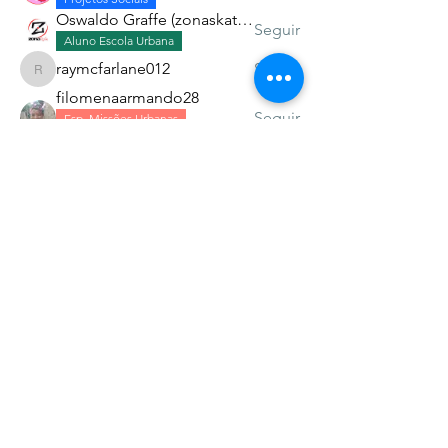
Oswaldo Graffe (zonaskatev)
Seguir
Aluno Escola Urbana
raymcfarlane012
Seguir
raymcfarlane012
filomenaarmando28
Seguir
Esp. Missões Urbanas
Aluno Escola Urbana
Ver todos os Alunos (15)
Associação dos Skatistas Cristãos do Brasil -
Christian Skaters BR
CNPJ 47.914.848/0001-90
Av. Jorge Amado 400, Imbuí - Salvador - BA
CEP 41.140-490
Tel 71-98749-7499 -