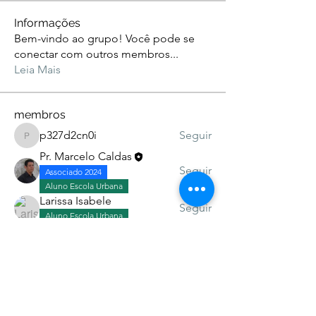
Informações
Bem-vindo ao grupo! Você pode se
conectar com outros membros
...
Leia Mais
membros
p327d2cn0i
Seguir
p327d2cn0i
Pr. Marcelo Caldas
Seguir
Associado 2024
Aluno Escola Urbana
Larissa Isabele
Seguir
Aluno Escola Urbana
c6taed5cia
Seguir
c6taed5cia
filomenaarmando28
Seguir
Esp. Missões Urbanas
Aluno Escola Urbana
Ver todos os membros (11)