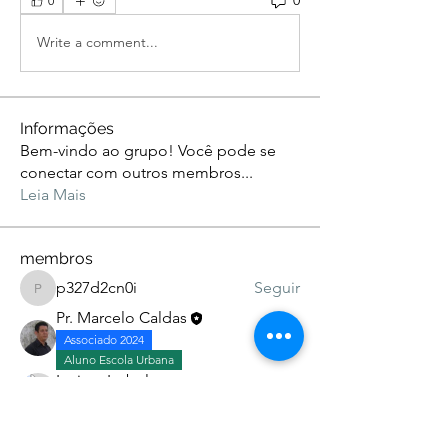
0
0
Write a comment...
Informações
Bem-vindo ao grupo! Você pode se
conectar com outros membros
...
Leia Mais
membros
p327d2cn0i
Seguir
p327d2cn0i
Pr. Marcelo Caldas
Seguir
Associado 2024
Aluno Escola Urbana
Larissa Isabele
Seguir
Aluno Escola Urbana
c6taed5cia
Seguir
c6taed5cia